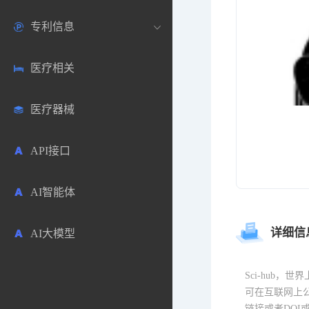
专利信息
生物数据库
欧洲
医药论坛
学术搜索
医疗相关
药品市场信息
日本
药研咨询
SciHub文献
各国专利局官方查询
医疗器械
合成化工
其他各国
医药科普
文献下载
医药专利
API接口
药物分析
文献管理
商业专利数据库
AI智能体
毒性数据库
免费专利库
详细信
AI大模型
原辅料包材
中医中药
Sci-hub
可在互联网上公
链接或者DOI或