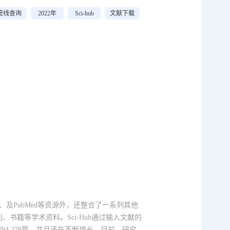
管线查询
2022年
Sci-hub
文献下载
b、及PubMed等资源外，还整合了一系列其他
籍等学术资料。Sci-Hub通过输入文献的
,794,279篇，并且还在不断增长。目前，研究