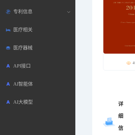
专利信息
生物数据库
欧洲
医药论坛
学术搜索
医疗相关
药品市场信息
日本
药研咨询
SciHub文献
各国专利局官方查询
医疗器械
合成化工
其他各国
医药科普
文献下载
医药专利
4
API接口
药物分析
文献管理
商业专利数据库
AI智能体
毒性数据库
免费专利库
AI大模型
原辅料包材
详
细
中医中药
信