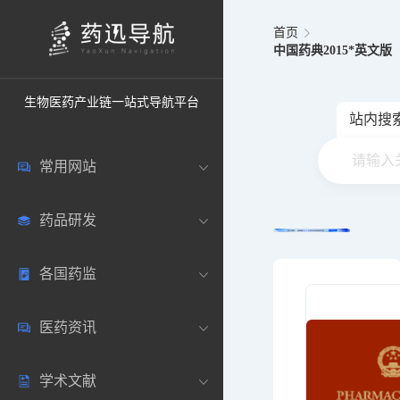
首页
中国药典2015*英文版
生物医药产业链一站式导航平台
站内搜
常用网站
药品研发
中国常用
各国药监
药圈资讯
药研数据库
医药资讯
邮箱登录
药品说明书
中国
学术文献
药典网站
药物临床
美国
医药新闻