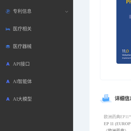
专利信息
生物数据库
欧洲
医药论坛
学术搜索
医疗相关
药品市场信息
日本
药研咨询
SciHub文献
各国专利局官方查询
医疗器械
合成化工
其他各国
医药科普
文献下载
医药专利
API接口
药物分析
文献管理
商业专利数据库
AI智能体
毒性数据库
免费专利库
详细信
AI大模型
原辅料包材
中医中药
欧洲药典EP11
EP 11 (EUROP
《
欧洲药典
》（