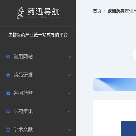
首页
欧洲药典EP11
生物医药产业链一站式导航平台
常用网站
药品研发
中国常用
各国药监
药圈资讯
药研数据库
医药资讯
邮箱登录
药品说明书
中国
学术文献
药典网站
药物临床
美国
医药新闻