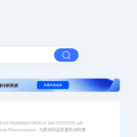
N PHARMACOPOEIA 10th EDITION) pdf
ropean Pharmacopoeia）为欧洲药品质量检测的惟