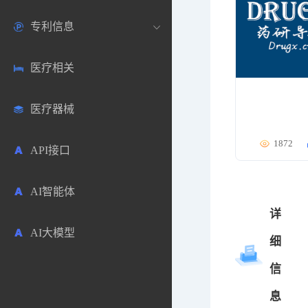
专利信息
生物数据库
欧洲
医药论坛
学术搜索
医疗相关
药品市场信息
日本
药研咨询
SciHub文献
各国专利局官方查询
医疗器械
合成化工
其他各国
医药科普
文献下载
医药专利
1872
API接口
药物分析
文献管理
商业专利数据库
AI智能体
毒性数据库
免费专利库
详
AI大模型
原辅料包材
细
信
中医中药
息