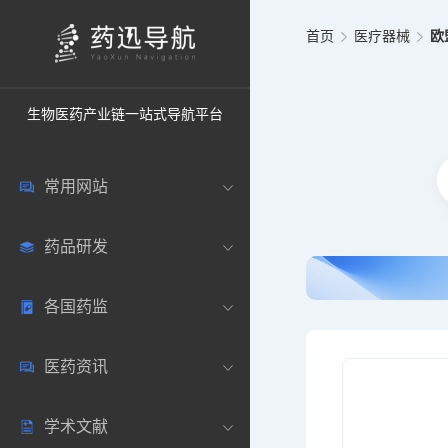
首页
医疗器械
欧
生物医药产业链一站式导航平台
常用网站
药品研发
中国常用
各国药监
药圈资讯
药研数据库
医药资讯
邮箱登录
药品说明书
中国
学术文献
药典网站
药物临床
美国
医药新闻