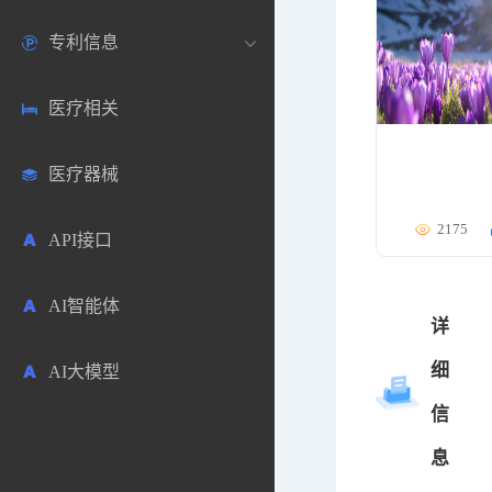
专利信息
生物数据库
欧洲
医药论坛
学术搜索
医疗相关
药品市场信息
日本
药研咨询
SciHub文献
各国专利局官方查询
医疗器械
合成化工
其他各国
医药科普
文献下载
医药专利
2175
API接口
药物分析
文献管理
商业专利数据库
AI智能体
毒性数据库
免费专利库
详
细
AI大模型
原辅料包材
信
中医中药
息