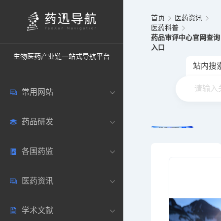
首页
医药资讯
医药科普
药品审评中心官网查询
入口
生物医药产业链一站式导航平台
站内搜
常用网站
药品研发
中国常用
各国药监
药圈资讯
药研数据库
医药资讯
邮箱登录
药品说明书
中国
学术文献
药典网站
药物临床
美国
医药新闻