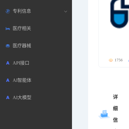
专利信息
生物数据库
欧洲
医药论坛
学术搜索
医疗相关
药品市场信息
日本
药研咨询
SciHub文献
各国专利局官方查询
医疗器械
合成化工
其他各国
医药科普
文献下载
医药专利
1756
API接口
药物分析
文献管理
商业专利数据库
AI智能体
毒性数据库
免费专利库
详
AI大模型
原辅料包材
细
中医中药
信