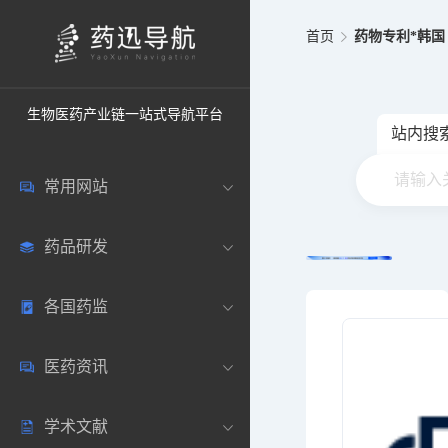
首页
药物专利*韩国
生物医药产业链一站式导航平台
站内搜
常用网站
药品研发
中国常用
各国药监
药圈资讯
药研数据库
医药资讯
邮箱登录
药品说明书
中国
学术文献
药典网站
药物临床
美国
医药新闻