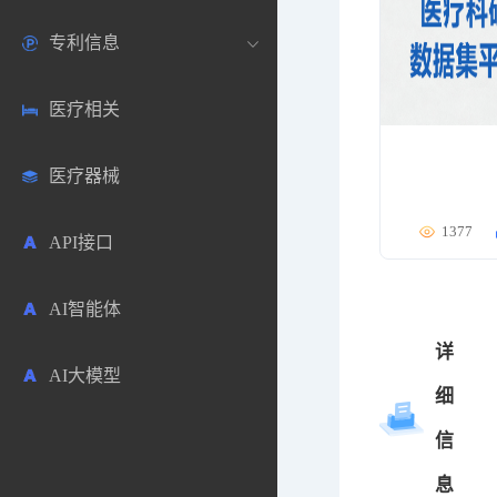
专利信息
生物数据库
欧洲
医药论坛
学术搜索
医疗相关
药品市场信息
日本
药研咨询
SciHub文献
各国专利局官方查询
医疗器械
合成化工
其他各国
医药科普
文献下载
医药专利
1377
API接口
药物分析
文献管理
商业专利数据库
AI智能体
毒性数据库
免费专利库
详
AI大模型
原辅料包材
细
信
中医中药
息