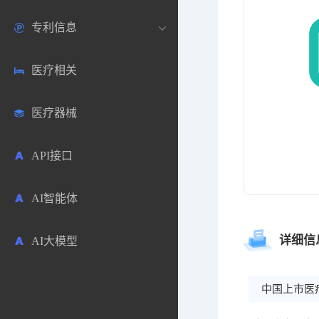
专利信息
生物数据库
欧洲
医药论坛
学术搜索
医疗相关
药品市场信息
日本
药研咨询
SciHub文献
各国专利局官方查询
医疗器械
合成化工
其他各国
医药科普
文献下载
医药专利
API接口
药物分析
文献管理
商业专利数据库
AI智能体
毒性数据库
免费专利库
详细信
AI大模型
原辅料包材
中医中药
中国上市医