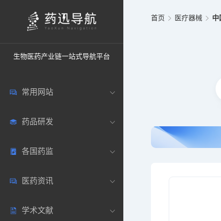
首页
医疗器械
中
生物医药产业链一站式导航平台
常用网站
药品研发
中国常用
各国药监
药圈资讯
药研数据库
医药资讯
邮箱登录
药品说明书
中国
学术文献
药典网站
药物临床
美国
医药新闻