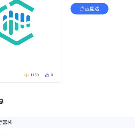
点击直达
1150
0
息
疗器械