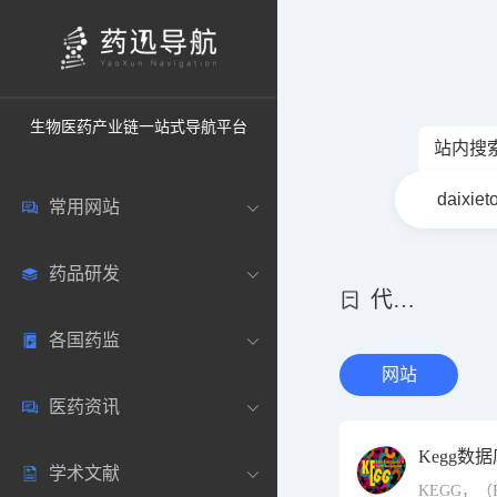
生物医药产业链一站式导航平台
站内搜
常用网站
药品研发
中国常用
代谢通路
各国药监
药圈资讯
药研数据库
网站
医药资讯
邮箱登录
药品说明书
中国
Kegg数
学术文献
药典网站
药物临床
美国
医药新闻
KEGG，（Kyo