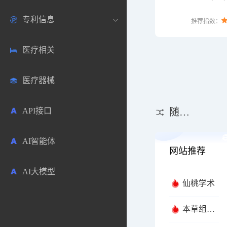
Genes an
百科全书）
专利信息
生物数据库
欧洲
医药论坛
学术搜索
推荐指数：
化学和系统
数据库。
医疗相关
药品市场信息
日本
药研咨询
SciHub文献
各国专利局官方查询
医疗器械
合成化工
其他各国
医药科普
文献下载
医药专利
API接口
药物分析
文献管理
商业专利数据库
随机推荐
AI智能体
毒性数据库
免费专利库
网站推荐
AI大模型
原辅料包材
仙桃学术
中医中药
本草组鉴