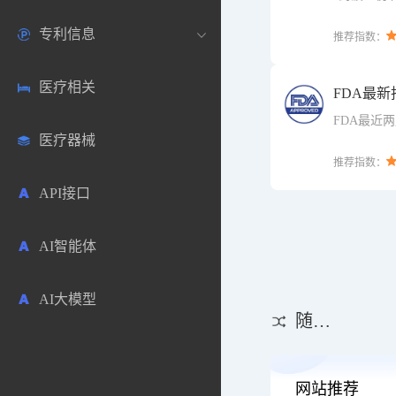
比制剂、上
专利信息
生物数据库
欧洲
医药论坛
学术搜索
推荐指数：
医疗相关
药品市场信息
日本
药研咨询
SciHub文献
各国专利局官方查询
FDA最
FDA最近
告直达入口
医疗器械
合成化工
其他各国
医药科普
文献下载
医药专利
推荐指数：
API接口
药物分析
文献管理
商业专利数据库
AI智能体
毒性数据库
免费专利库
AI大模型
原辅料包材
随机推荐
中医中药
网站推荐