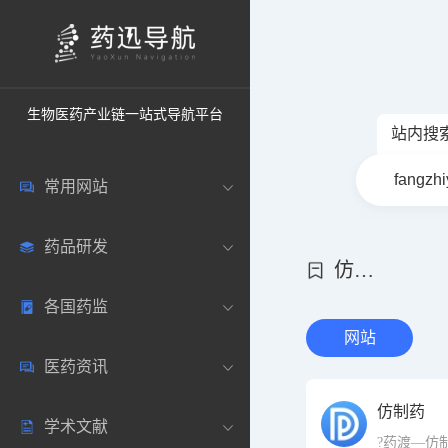
生物医药产业链一站式导航平台
站内搜
常用网站
药品研发
中国常用
仿制药
各国药监
药圈资讯
药研数据库
网站
医药资讯
邮箱登录
药品说明书
中国
仿制药
学术文献
药典网站
药物临床
美国
医药新闻
?药渡—仿