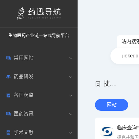
生物医药产业链一站式导航平台
站内搜
常用网站
药品研发
中国常用
捷克共和国
各国药监
药圈资讯
药研数据库
网站
医药资讯
邮箱登录
药品说明书
中国
临床查询
学术文献
药典网站
药物临床
美国
医药新闻
捷克共和国