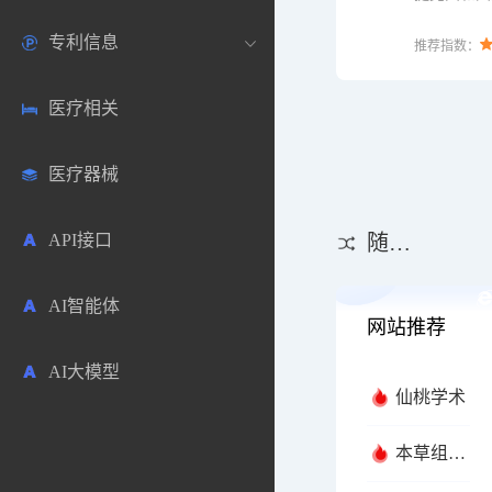
官网入口。
专利信息
生物数据库
欧洲
医药论坛
学术搜索
推荐指数：
医疗相关
药品市场信息
日本
药研咨询
SciHub文献
各国专利局官方查询
医疗器械
合成化工
其他各国
医药科普
文献下载
医药专利
API接口
药物分析
文献管理
商业专利数据库
随机推荐
AI智能体
毒性数据库
免费专利库
网站推荐
AI大模型
原辅料包材
仙桃学术
中医中药
本草组鉴