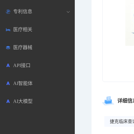
专利信息
生物数据库
欧洲
医药论坛
学术搜索
医疗相关
药品市场信息
日本
药研咨询
SciHub文献
各国专利局官方查询
医疗器械
合成化工
其他各国
医药科普
文献下载
医药专利
API接口
药物分析
文献管理
商业专利数据库
AI智能体
毒性数据库
免费专利库
详细信
AI大模型
原辅料包材
中医中药
捷克临床查