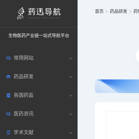
首页
药品研发
药
生物医药产业链一站式导航平台
常用网站
药品研发
中国常用
各国药监
药圈资讯
药研数据库
医药资讯
邮箱登录
药品说明书
中国
学术文献
药典网站
药物临床
美国
医药新闻