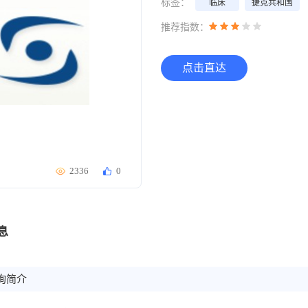
标签：
临床
捷克共和国
推荐指数：
点击直达
2336
0
息
询简介