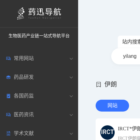
生物医药产业链一站式导航平台
站内搜
常用网站
药品研发
中国常用
伊朗
各国药监
药圈资讯
药研数据库
网站
医药资讯
邮箱登录
药品说明书
中国
IRCT*
学术文献
药典网站
药物临床
美国
医药新闻
IRCT伊