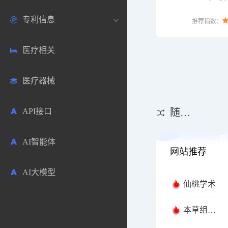
口。
专利信息
生物数据库
欧洲
医药论坛
学术搜索
推荐指数：
医疗相关
药品市场信息
日本
药研咨询
SciHub文献
各国专利局官方查询
医疗器械
合成化工
其他各国
医药科普
文献下载
医药专利
API接口
药物分析
文献管理
商业专利数据库
随机推荐
AI智能体
毒性数据库
免费专利库
网站推荐
AI大模型
原辅料包材
仙桃学术
中医中药
本草组鉴