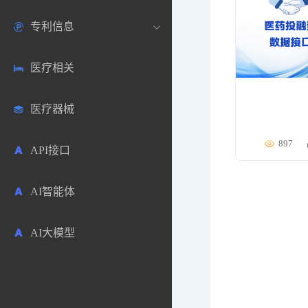
专利信息
生物数据库
欧洲
医药论坛
学术搜索
医疗相关
药品市场信息
日本
药研咨询
SciHub文献
各国专利局官方查询
医疗器械
合成化工
其他各国
医药科普
文献下载
医药专利
897
API接口
药物分析
文献管理
商业专利数据库
AI智能体
毒性数据库
免费专利库
AI大模型
原辅料包材
中医中药