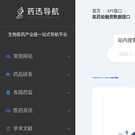
首页
API接口
医药投融资数据接口
生物医药产业链一站式导航平台
站内搜
常用网站
药品研发
中国常用
各国药监
药圈资讯
药研数据库
医药资讯
邮箱登录
药品说明书
中国
学术文献
药典网站
药物临床
美国
医药新闻