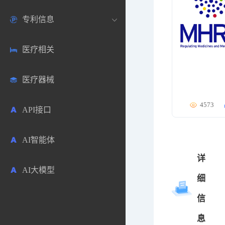
专利信息
生物数据库
欧洲
医药论坛
学术搜索
医疗相关
药品市场信息
日本
药研咨询
SciHub文献
各国专利局官方查询
医疗器械
合成化工
其他各国
医药科普
文献下载
医药专利
4573
API接口
药物分析
文献管理
商业专利数据库
AI智能体
毒性数据库
免费专利库
详
AI大模型
原辅料包材
细
信
中医中药
息