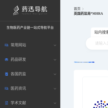
首页
英国药监局*MHRA
生物医药产业链一站式导航平台
站内搜
常用网站
药品研发
中国常用
各国药监
药圈资讯
药研数据库
医药资讯
邮箱登录
药品说明书
中国
学术文献
药典网站
药物临床
美国
医药新闻