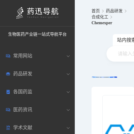
首页
药品研发
合成化工
Chemexper
生物医药产业链一站式导航平台
站内搜
常用网站
药品研发
中国常用
各国药监
药圈资讯
药研数据库
医药资讯
邮箱登录
药品说明书
中国
学术文献
药典网站
药物临床
美国
医药新闻