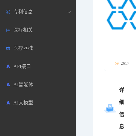
专利信息
生物数据库
欧洲
医药论坛
学术搜索
医疗相关
药品市场信息
日本
药研咨询
SciHub文献
各国专利局官方查询
医疗器械
合成化工
其他各国
医药科普
文献下载
医药专利
2617
API接口
药物分析
文献管理
商业专利数据库
AI智能体
毒性数据库
免费专利库
详
细
AI大模型
原辅料包材
信
中医中药
息