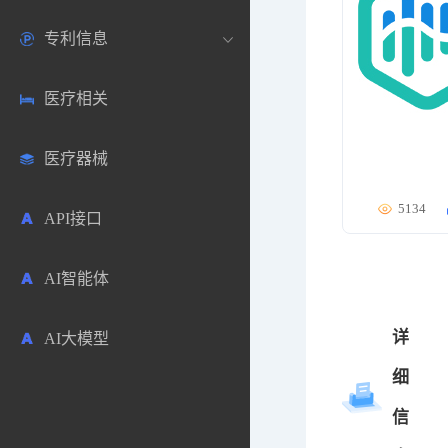
专利信息
生物数据库
欧洲
医药论坛
学术搜索
医疗相关
药品市场信息
日本
药研咨询
SciHub文献
各国专利局官方查询
医疗器械
合成化工
其他各国
医药科普
文献下载
医药专利
5134
API接口
药物分析
文献管理
商业专利数据库
AI智能体
毒性数据库
免费专利库
详
AI大模型
原辅料包材
细
中医中药
信