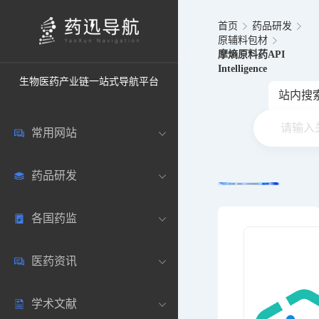
首页
药品研发
原辅料包材
摩熵原料药API
Intelligence
生物医药产业链一站式导航平台
站内搜
常用网站
药品研发
中国常用
各国药监
药圈资讯
药研数据库
医药资讯
邮箱登录
药品说明书
中国
学术文献
药典网站
药物临床
美国
医药新闻