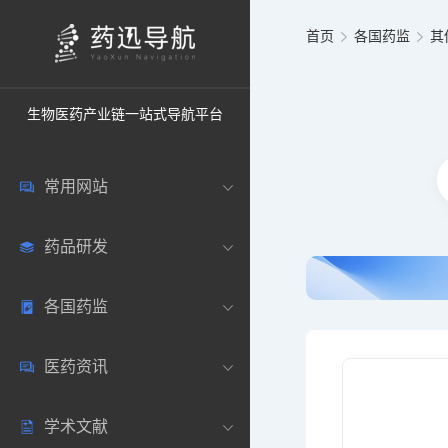
首页
各国药监
其
生物医药产业链一站式导航平台
常用网站
药品研发
中国常用
各国药监
药圈资讯
药研数据库
医药资讯
邮箱登录
药品说明书
中国
学术文献
药典网站
药物临床
美国
医药新闻