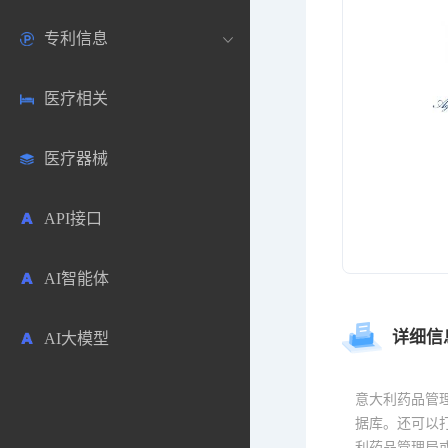
专利信息
生物数据库
欧洲
医药论坛
学术搜索
医疗相关
药品市场信息
日本
药研咨询
SciHub文献
各国专利局官方查询
医疗器械
合成化工
其他各国
医药科普
文献下载
医药专利
API接口
药物分析
文献管理
商业专利数据库
AI智能体
毒性数据库
免费专利库
详细信
AI大模型
原辅料包材
中医中药
意大利药品管理局
据库。还可以
利药品管理局或