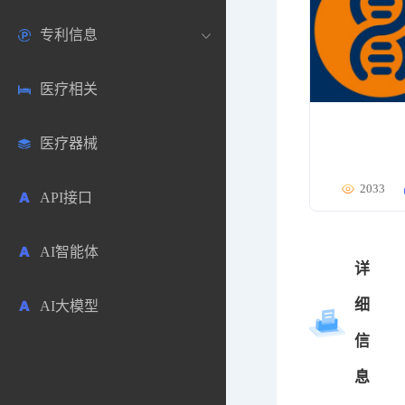
专利信息
生物数据库
欧洲
医药论坛
学术搜索
医疗相关
药品市场信息
日本
药研咨询
SciHub文献
各国专利局官方查询
医疗器械
合成化工
其他各国
医药科普
文献下载
医药专利
2033
API接口
药物分析
文献管理
商业专利数据库
AI智能体
毒性数据库
免费专利库
详
细
AI大模型
原辅料包材
信
中医中药
息