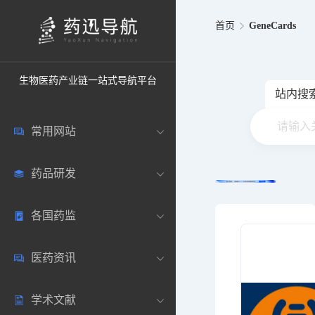
首页
GeneCards
生物医药产业链一站式导航平台
站内搜
常用网站
药品研发
中国常用
各国药监
药圈资讯
药研数据库
医药资讯
邮箱登录
药品说明书
中国
学术文献
药典网站
药物临床
美国
医药新闻