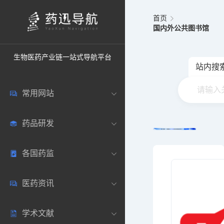
首页
国内外公共图书馆
生物医药产业链一站式导航平台
站内搜
常用网站
药品研发
中国常用
各国药监
药圈资讯
药研数据库
医药资讯
邮箱登录
药品说明书
中国
学术文献
药典网站
药物临床
美国
医药新闻