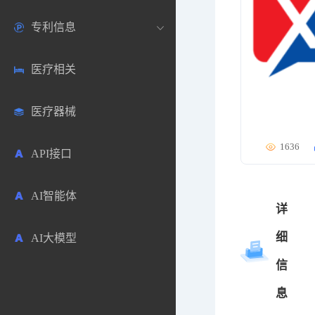
专利信息
生物数据库
欧洲
医药论坛
学术搜索
医疗相关
药品市场信息
日本
药研咨询
SciHub文献
各国专利局官方查询
医疗器械
合成化工
其他各国
医药科普
文献下载
医药专利
1636
API接口
药物分析
文献管理
商业专利数据库
AI智能体
毒性数据库
免费专利库
详
细
AI大模型
原辅料包材
信
中医中药
息