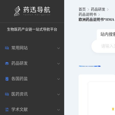
首页
药品研发
药品说明书
欧洲药品说明书*HMA
生物医药产业链一站式导航平台
站内搜
常用网站
药品研发
中国常用
各国药监
药圈资讯
药研数据库
医药资讯
邮箱登录
药品说明书
中国
学术文献
药典网站
药物临床
美国
医药新闻