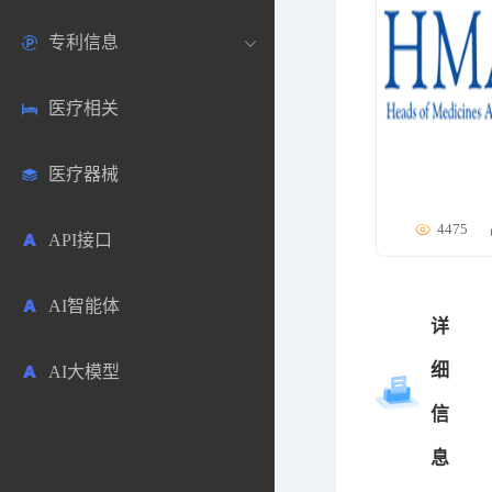
专利信息
生物数据库
欧洲
医药论坛
学术搜索
医疗相关
药品市场信息
日本
药研咨询
SciHub文献
各国专利局官方查询
医疗器械
合成化工
其他各国
医药科普
文献下载
医药专利
4475
API接口
药物分析
文献管理
商业专利数据库
AI智能体
毒性数据库
免费专利库
详
细
AI大模型
原辅料包材
信
中医中药
息