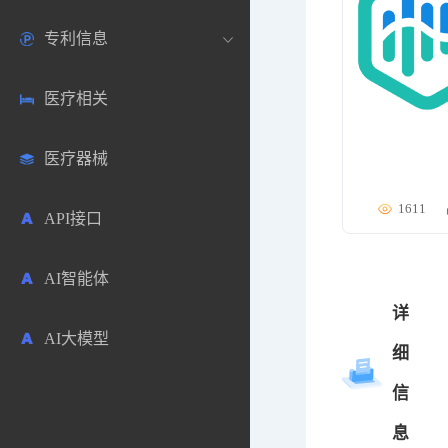
专利信息
生物数据库
欧洲
医药论坛
学术搜索
医疗相关
药品市场信息
日本
药研咨询
SciHub文献
各国专利局官方查询
医疗器械
合成化工
其他各国
医药科普
文献下载
医药专利
1611
API接口
药物分析
文献管理
商业专利数据库
AI智能体
毒性数据库
免费专利库
详
AI大模型
原辅料包材
细
信
中医中药
息