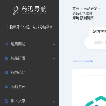
首页
药品研发
药品市场信息
摩熵·院销智策
生物医药产业链一站式导航平台
站内搜
常用网站
药品研发
中国常用
各国药监
药圈资讯
药研数据库
医药资讯
邮箱登录
药品说明书
中国
学术文献
药典网站
药物临床
美国
医药新闻