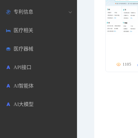
专利信息
生物数据库
欧洲
医药论坛
学术搜索
医疗相关
药品市场信息
日本
药研咨询
SciHub文献
各国专利局官方查询
医疗器械
合成化工
其他各国
医药科普
文献下载
医药专利
1105
API接口
药物分析
文献管理
商业专利数据库
AI智能体
毒性数据库
免费专利库
AI大模型
原辅料包材
中医中药