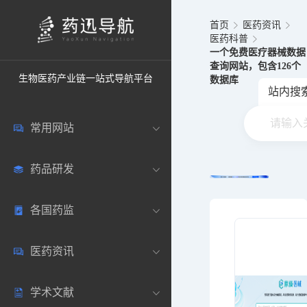
首页
医药资讯
医药科普
一个免费医疗器械数据
查询网站，包含126个
生物医药产业链一站式导航平台
数据库
站内搜
常用网站
药品研发
中国常用
各国药监
药圈资讯
药研数据库
医药资讯
邮箱登录
药品说明书
中国
学术文献
药典网站
药物临床
美国
医药新闻