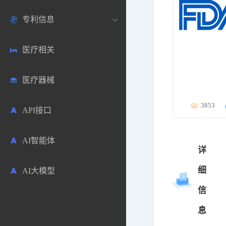
专利信息
生物数据库
欧洲
医药论坛
学术搜索
医疗相关
药品市场信息
日本
药研咨询
SciHub文献
各国专利局官方查询
医疗器械
合成化工
其他各国
医药科普
文献下载
医药专利
3853
API接口
药物分析
文献管理
商业专利数据库
AI智能体
毒性数据库
免费专利库
详
细
AI大模型
原辅料包材
信
中医中药
息