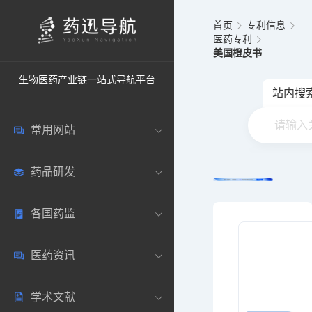
首页
专利信息
医药专利
美国橙皮书
生物医药产业链一站式导航平台
站内搜
常用网站
药品研发
中国常用
各国药监
药圈资讯
药研数据库
医药资讯
邮箱登录
药品说明书
中国
学术文献
药典网站
药物临床
美国
医药新闻