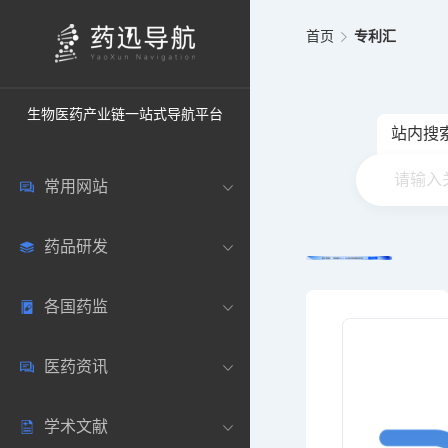
首页
专利汇
生物医药产业链一站式导航平台
站内搜
常用网站
药品研发
中国常用
各国药监
药圈资讯
药研数据库
医药资讯
邮箱登录
药品说明书
中国
学术文献
药典网站
药物临床
美国
医药新闻