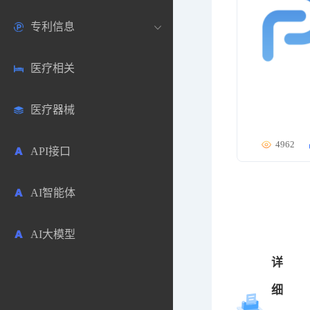
专利信息
生物数据库
欧洲
医药论坛
学术搜索
医疗相关
药品市场信息
日本
药研咨询
SciHub文献
各国专利局官方查询
医疗器械
合成化工
其他各国
医药科普
文献下载
医药专利
4962
API接口
药物分析
文献管理
商业专利数据库
AI智能体
毒性数据库
免费专利库
AI大模型
原辅料包材
详
中医中药
细