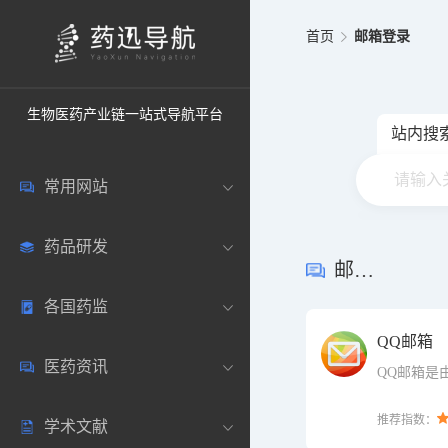
首页
邮箱登录
生物医药产业链一站式导航平台
站内搜
常用网站
药品研发
中国常用
邮箱登录
各国药监
药圈资讯
药研数据库
QQ邮箱
医药资讯
邮箱登录
药品说明书
中国
QQ邮箱是
QQ推出的
的免费邮箱
推荐指数：
学术文献
药典网站
药物临床
美国
医药新闻