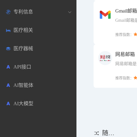
Gmail邮箱
专利信息
生物数据库
欧洲
医药论坛
学术搜索
Gmail邮箱
服务。
医疗相关
药品市场信息
日本
药研咨询
SciHub文献
各国专利局官方查询
推荐指数：
医疗器械
合成化工
其他各国
医药科普
文献下载
医药专利
网易邮箱
网易邮箱是
API接口
药物分析
文献管理
商业专利数据库
邮箱。
推荐指数：
AI智能体
毒性数据库
免费专利库
AI大模型
原辅料包材
中医中药
随机推荐