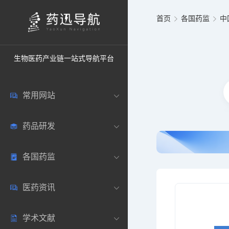
首页
各国药监
中
生物医药产业链一站式导航平台
常用网站
药品研发
中国常用
各国药监
药圈资讯
药研数据库
医药资讯
邮箱登录
药品说明书
中国
学术文献
药典网站
药物临床
美国
医药新闻