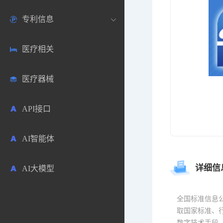
专利信息
生物数据库
欧洲
医药论坛
学术搜索
医疗相关
药品市场信息
日本
药研咨询
SciHub文献
各国专利局官方查询
医疗器械
合成化工
其他各国
医药科普
文献下载
医药专利
API接口
药物分析
文献管理
商业专利数据库
AI智能体
毒性数据库
免费专利库
详细信
AI大模型
原辅料包材
中医中药
全国标准信息
取国家标准、
数字技术手段