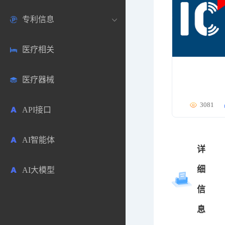
专利信息
生物数据库
欧洲
医药论坛
学术搜索
医疗相关
药品市场信息
日本
药研咨询
SciHub文献
各国专利局官方查询
医疗器械
合成化工
其他各国
医药科普
文献下载
医药专利
3081
API接口
药物分析
文献管理
商业专利数据库
AI智能体
毒性数据库
免费专利库
详
细
AI大模型
原辅料包材
信
中医中药
息