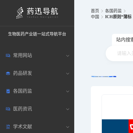
首页
各国药监
中国
ICH原则*蒲标
生物医药产业链一站式导航平台
站内搜
常用网站
药品研发
中国常用
各国药监
药圈资讯
药研数据库
医药资讯
邮箱登录
药品说明书
中国
学术文献
药典网站
药物临床
美国
医药新闻