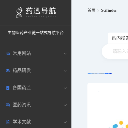
首页
Scifinder
生物医药产业链一站式导航平台
站内搜
常用网站
药品研发
中国常用
各国药监
药圈资讯
药研数据库
医药资讯
邮箱登录
药品说明书
中国
学术文献
药典网站
药物临床
美国
医药新闻