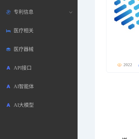
专利信息
生物数据库
欧洲
医药论坛
学术搜索
医疗相关
药品市场信息
日本
药研咨询
SciHub文献
各国专利局官方查询
医疗器械
合成化工
其他各国
医药科普
文献下载
医药专利
2022
API接口
药物分析
文献管理
商业专利数据库
AI智能体
毒性数据库
免费专利库
AI大模型
原辅料包材
中医中药