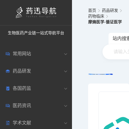
首页
药品研发
药物临床
摩熵医学-循证医学
生物医药产业链一站式导航平台
站内搜
常用网站
药品研发
中国常用
各国药监
药圈资讯
药研数据库
医药资讯
邮箱登录
药品说明书
中国
学术文献
药典网站
药物临床
美国
医药新闻