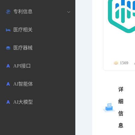
专利信息
生物数据库
欧洲
医药论坛
学术搜索
医疗相关
药品市场信息
日本
药研咨询
SciHub文献
各国专利局官方查询
医疗器械
合成化工
其他各国
医药科普
文献下载
医药专利
1569
API接口
药物分析
文献管理
商业专利数据库
AI智能体
毒性数据库
免费专利库
详
细
AI大模型
原辅料包材
信
中医中药
息