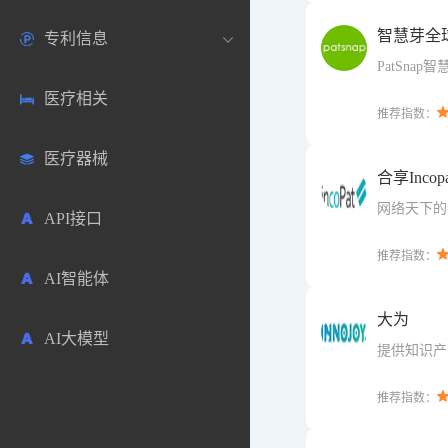
智慧芽全球
专利信息
生物数据库
欧洲
医药论坛
学术搜索
PatSna
合了自179
医疗相关
药品市场信息
日本
药研咨询
SciHub文献
各国专利局官方查询
和地区的1.
推荐指数：
数据。
医疗器械
合成化工
其他各国
医药科普
文献下载
医药专利
合享Incopa
网络天下的
API接口
药物分析
文献管理
商业专利数据库
推荐指数：
AI智能体
毒性数据库
免费专利库
大为
AI大模型
原辅料包材
提供知识产
中医中药
推荐指数：