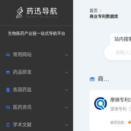
首页
商业专利数据库
生物医药产业链一站式导航平台
站内搜
常用网站
药品研发
中国常用
商业专利数据库
各国药监
药圈资讯
药研数据库
摩熵专利De
医药资讯
邮箱登录
药品说明书
中国
摩熵专利（D
药领域的的
有技术领域
推荐指数：
学术文献
药典网站
药物临床
美国
医药新闻
情报。