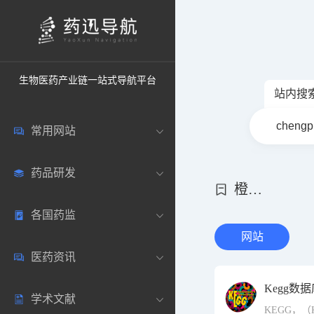
生物医药产业链一站式导航平台
站内搜
常用网站
药品研发
中国常用
橙皮书历史档案
各国药监
药圈资讯
药研数据库
网站
医药资讯
邮箱登录
药品说明书
中国
Kegg数
学术文献
药典网站
药物临床
美国
医药新闻
KEGG，（Kyo