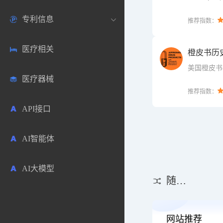
Genes an
百科全书）
专利信息
生物数据库
欧洲
医药论坛
学术搜索
推荐指数：
化学和系统
数据库。
医疗相关
药品市场信息
日本
药研咨询
SciHub文献
各国专利局官方查询
橙皮书历
美国橙皮书1
信息查询入
医疗器械
合成化工
其他各国
医药科普
文献下载
医药专利
推荐指数：
API接口
药物分析
文献管理
商业专利数据库
AI智能体
毒性数据库
免费专利库
AI大模型
原辅料包材
随机推荐
中医中药
网站推荐