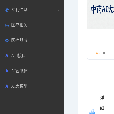
专利信息
生物数据库
欧洲
医药论坛
学术搜索
医疗相关
药品市场信息
日本
药研咨询
SciHub文献
各国专利局官方查询
医疗器械
合成化工
其他各国
医药科普
文献下载
医药专利
1059
API接口
药物分析
文献管理
商业专利数据库
AI智能体
毒性数据库
免费专利库
AI大模型
原辅料包材
详
中医中药
细