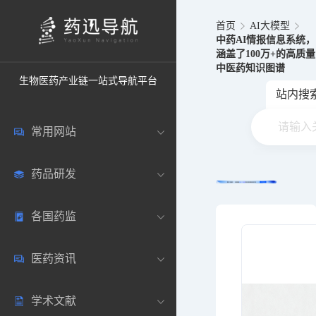
首页
AI大模型
中药AI情报信息系统，
涵盖了100万+的高质量
中医药知识图谱
生物医药产业链一站式导航平台
站内搜
常用网站
药品研发
中国常用
各国药监
药圈资讯
药研数据库
医药资讯
邮箱登录
药品说明书
中国
学术文献
药典网站
药物临床
美国
医药新闻