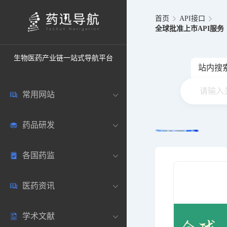
首页
API接口
全球批准上市API服务
生物医药产业链一站式导航平台
站内搜
常用网站
药品研发
中国常用
各国药监
药圈资讯
药研数据库
医药资讯
邮箱登录
药品说明书
中国
学术文献
药典网站
药物临床
美国
医药新闻