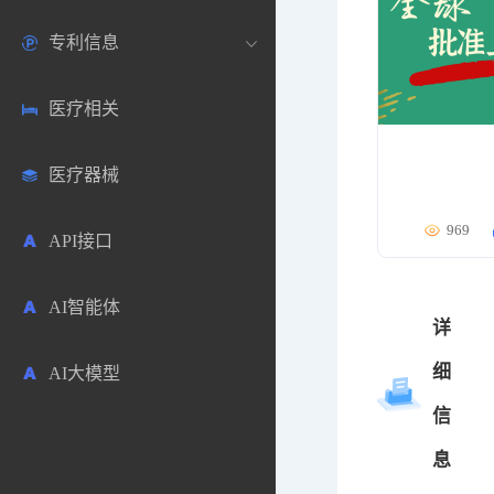
专利信息
生物数据库
欧洲
医药论坛
学术搜索
医疗相关
药品市场信息
日本
药研咨询
SciHub文献
各国专利局官方查询
医疗器械
合成化工
其他各国
医药科普
文献下载
医药专利
969
API接口
药物分析
文献管理
商业专利数据库
AI智能体
毒性数据库
免费专利库
详
细
AI大模型
原辅料包材
信
中医中药
息