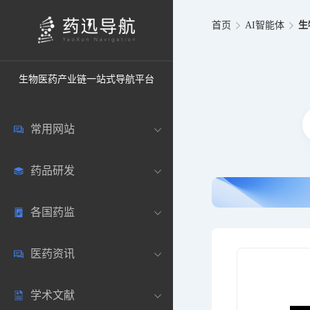
首页
AI智能体
生
生物医药产业链一站式导航平台
常用网站
药品研发
中国常用
各国药监
药圈资讯
药研数据库
医药资讯
邮箱登录
药品说明书
中国
学术文献
药典网站
药物临床
美国
医药新闻