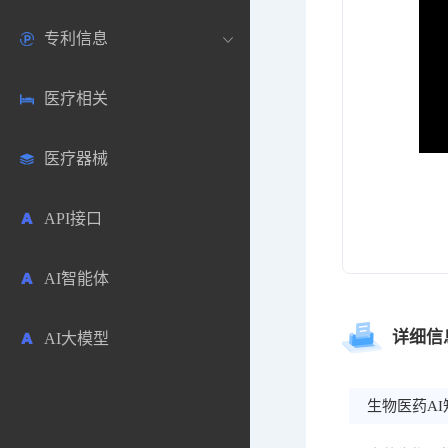
专利信息
生物数据库
欧洲
医药论坛
学术搜索
医疗相关
药品市场信息
日本
药研咨询
SciHub文献
各国专利局官方查询
医疗器械
合成化工
其他各国
医药科普
文献下载
医药专利
API接口
药物分析
文献管理
商业专利数据库
AI智能体
毒性数据库
免费专利库
详细信
AI大模型
原辅料包材
中医中药
生物医药A