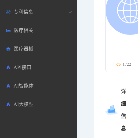
专利信息
生物数据库
欧洲
医药论坛
学术搜索
医疗相关
药品市场信息
日本
药研咨询
SciHub文献
各国专利局官方查询
医疗器械
合成化工
其他各国
医药科普
文献下载
医药专利
1722
API接口
药物分析
文献管理
商业专利数据库
AI智能体
毒性数据库
免费专利库
详
细
AI大模型
原辅料包材
信
中医中药
息