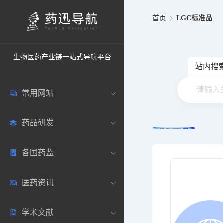
首页
LGC标准品
生物医药产业链一站式导航平台
站内搜
常用网站
药品研发
中国常用
各国药监
药圈资讯
药研数据库
医药资讯
邮箱登录
药品说明书
中国
学术文献
药典网站
药物临床
美国
医药新闻