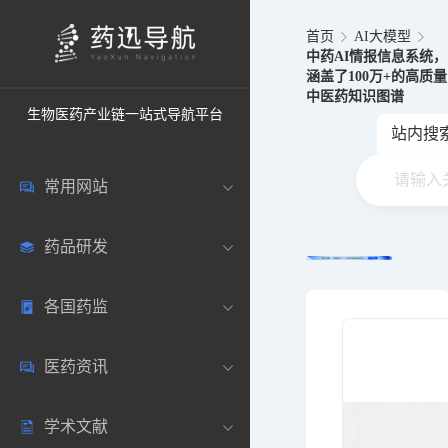
首页
AI大模型
中药AI情报信息系统，
涵盖了100万+的高质量
中医药知识图谱
生物医药产业链一站式导航平台
站内搜
常用网站
药品研发
中国常用
各国药监
药圈资讯
药研数据库
医药资讯
邮箱登录
药品说明书
中国
学术文献
药典网站
药物临床
美国
医药新闻