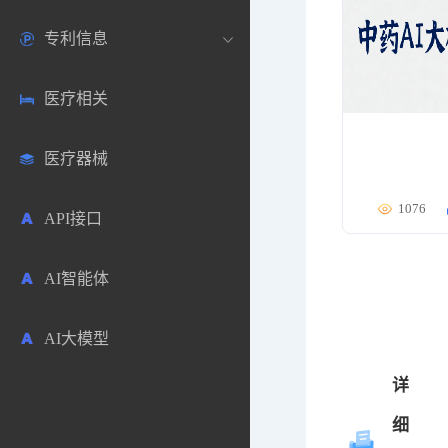
专利信息
生物数据库
欧洲
医药论坛
学术搜索
医疗相关
药品市场信息
日本
药研咨询
SciHub文献
各国专利局官方查询
医疗器械
合成化工
其他各国
医药科普
文献下载
医药专利
1076
API接口
药物分析
文献管理
商业专利数据库
AI智能体
毒性数据库
免费专利库
AI大模型
原辅料包材
详
中医中药
细