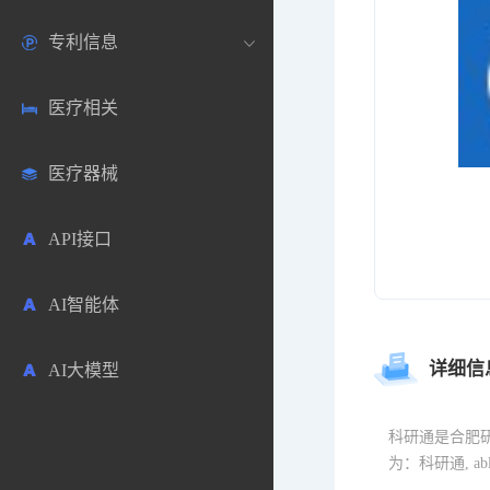
专利信息
生物数据库
欧洲
医药论坛
学术搜索
医疗相关
药品市场信息
日本
药研咨询
SciHub文献
各国专利局官方查询
医疗器械
合成化工
其他各国
医药科普
文献下载
医药专利
API接口
药物分析
文献管理
商业专利数据库
AI智能体
毒性数据库
免费专利库
详细信
AI大模型
原辅料包材
中医中药
科研通是合肥研小
为：科研通, ab