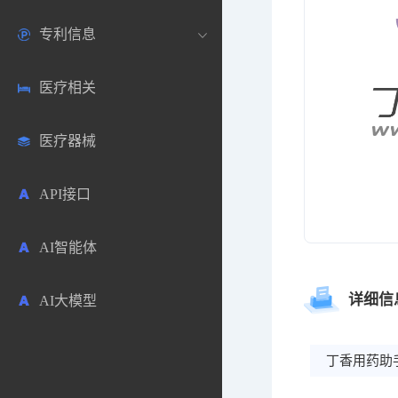
专利信息
生物数据库
欧洲
医药论坛
学术搜索
医疗相关
药品市场信息
日本
药研咨询
SciHub文献
各国专利局官方查询
医疗器械
合成化工
其他各国
医药科普
文献下载
医药专利
API接口
药物分析
文献管理
商业专利数据库
AI智能体
毒性数据库
免费专利库
详细信
AI大模型
原辅料包材
中医中药
丁香用药助