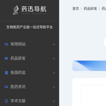
首页
药品研发
药
生物医药产业链一站式导航平台
常用网站
药品研发
中国常用
各国药监
药圈资讯
药研数据库
医药资讯
邮箱登录
药品说明书
中国
学术文献
药典网站
药物临床
美国
医药新闻