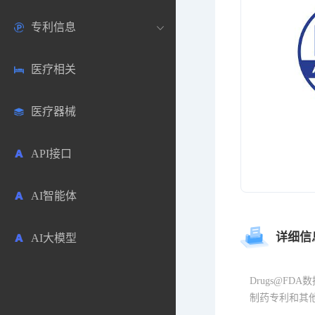
专利信息
生物数据库
欧洲
医药论坛
学术搜索
医疗相关
药品市场信息
日本
药研咨询
SciHub文献
各国专利局官方查询
医疗器械
合成化工
其他各国
医药科普
文献下载
医药专利
API接口
药物分析
文献管理
商业专利数据库
AI智能体
毒性数据库
免费专利库
详细信
AI大模型
原辅料包材
中医中药
Drugs@F
制药专利和其他