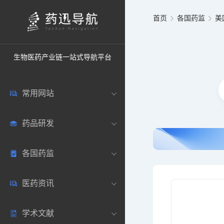
首页
各国药监
美
生物医药产业链一站式导航平台
常用网站
药品研发
中国常用
各国药监
药圈资讯
药研数据库
医药资讯
邮箱登录
药品说明书
中国
学术文献
药典网站
药物临床
美国
医药新闻