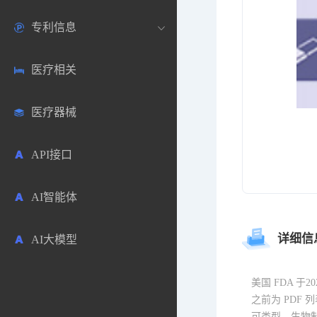
专利信息
生物数据库
欧洲
医药论坛
学术搜索
医疗相关
药品市场信息
日本
药研咨询
SciHub文献
各国专利局官方查询
医疗器械
合成化工
其他各国
医药科普
文献下载
医药专利
API接口
药物分析
文献管理
商业专利数据库
AI智能体
毒性数据库
免费专利库
详细信
AI大模型
原辅料包材
中医中药
美国 FDA 于
之前为 PD
可类型，生物制品