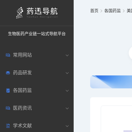
首页
各国药监
美
生物医药产业链一站式导航平台
常用网站
药品研发
中国常用
各国药监
药圈资讯
药研数据库
医药资讯
邮箱登录
药品说明书
中国
学术文献
药典网站
药物临床
美国
医药新闻