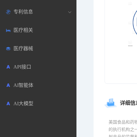
专利信息
生物数据库
欧洲
医药论坛
学术搜索
医疗相关
药品市场信息
日本
药研咨询
SciHub文献
各国专利局官方查询
医疗器械
合成化工
其他各国
医药科普
文献下载
医药专利
API接口
药物分析
文献管理
商业专利数据库
AI智能体
毒性数据库
免费专利库
详细信
AI大模型
原辅料包材
中医中药
美国食品和药物管理
的执行机构之
射产品的监督