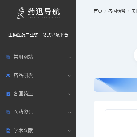
首页
各国药监
美
生物医药产业链一站式导航平台
常用网站
药品研发
中国常用
各国药监
药圈资讯
药研数据库
医药资讯
邮箱登录
药品说明书
中国
学术文献
药典网站
药物临床
美国
医药新闻