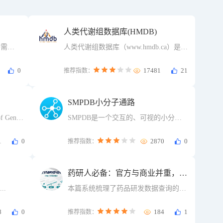
人类代谢组数据库(HMDB)
，需注
人类代谢组数据库（www.hmdb.ca）是一
个基于Web的代谢组学数据库，其中包含
有关人类代谢物及其生物学作用，生理
0
17481
21
推荐指数：
浓度，疾病关联，化学反应，代谢途径
和参考光谱的全面信息。
SMPDB小分子通路
f Genes
SMPDB是一个交互的、可视的小分子
因组百科全
通路的数据库，包含910条手绘小分子
化学和系
代谢通路，其中468条药物通路，232条
1
0
2870
0
推荐指数：
据库。
疾病通路，105条代谢通路，100多条其
他通路。
药研人必备：官方与商业并重，10
大主流药品研发数据查询渠道盘点
..
本篇系统梳理了药品研发数据查询的十
大权威渠道，涵盖ClinicalTrials.gov、
FDA、CDE等5大官方免费数据库，以
8
0
184
1
推荐指数：
及Citeline、摩熵医药等5大商业付费平