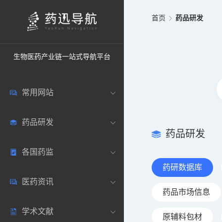
首页
药品研发
生物医药产业链一站式导航平台
常用网站
药品研发
中国常用
药品研发
各国药监
药圈资讯
药研数据库
药研数据库
医药资讯
邮箱登录
药品说明书
中国
药品市场信息
学术文献
药典网站
药物临床
美国
医药新闻
原辅料包材