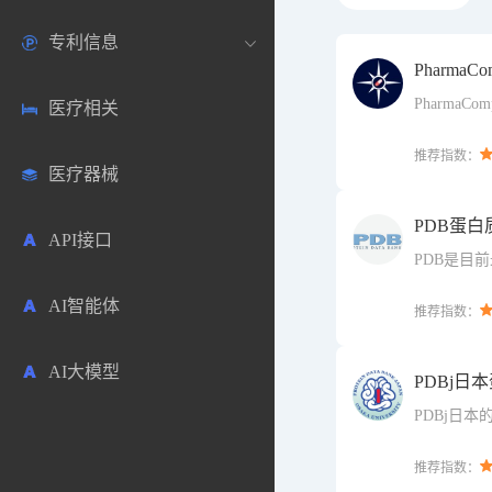
专利信息
生物数据库
欧洲
医药论坛
学术搜索
PharmaCo
PharmaC
医疗相关
药品市场信息
日本
药研咨询
SciHub文献
各国专利局官方查询
息网站平台
格，检查，
推荐指数：
新闻，GD
医疗器械
合成化工
其他各国
医药科普
文献下载
医药专利
息。
PDB蛋白
API接口
药物分析
文献管理
商业专利数据库
PDB是目
(蛋白质、
式表示三维
AI智能体
毒性数据库
免费专利库
推荐指数：
AI大模型
原辅料包材
PDBj日
PDBj日
中医中药
与PDB类
能。
推荐指数：