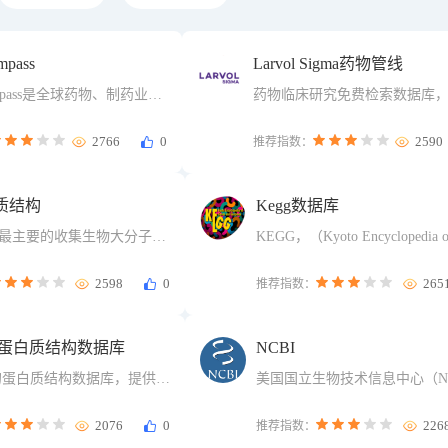
mpass
Larvol Sigma药物管线
ompass是全球药物、制药业信
药物临床研究免费检索数据库
。可免费访问USDMF，价
册使用。
专利，FDA橙皮书，CEP，
2766
0
2590
推荐指数：
UFA状态，书面确认等信
质结构
Kegg数据库
前最主要的收集生物大分子
KEGG，（Kyoto Encyclopedia o
核酸和糖)2.5维（以二维的形
and Genomes,京都基因与基
的数据）结构的数据库
书），是一个整合了基因组、
2598
0
265
推荐指数：
统功能信息的基因通路相关数
本蛋白质结构数据库
NCBI
本的蛋白质结构数据库，提供了
美国国立生物技术信息中心（N.
似的蛋白质结构数据和搜索功
2076
0
226
推荐指数：